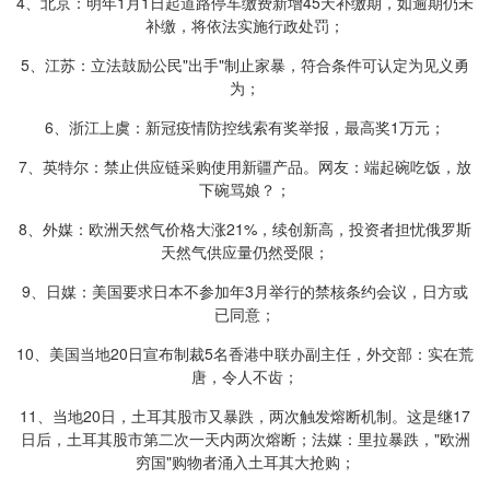
4、北京：明年1月1日起道路停车缴费新增45天补缴期，如逾期仍未
补缴，将依法实施行政处罚；
5、江苏：立法鼓励公民"出手"制止家暴，符合条件可认定为见义勇
为；
6、浙江上虞：新冠疫情防控线索有奖举报，最高奖1万元；
7、英特尔：禁止供应链采购使用新疆产品。网友：端起碗吃饭，放
下碗骂娘？；
8、外媒：欧洲天然气价格大涨21%，续创新高，投资者担忧俄罗斯
天然气供应量仍然受限；
9、日媒：美国要求日本不参加年3月举行的禁核条约会议，日方或
已同意；
10、美国当地20日宣布制裁5名香港中联办副主任，外交部：实在荒
唐，令人不齿；
11、当地20日，土耳其股市又暴跌，两次触发熔断机制。这是继17
日后，土耳其股市第二次一天内两次熔断；法媒：里拉暴跌，"欧洲
穷国"购物者涌入土耳其大抢购；