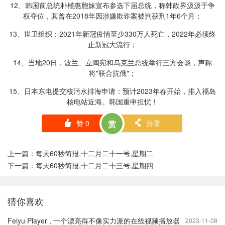
12、韩国前总统朴槿惠胞妹宣布参选下届总统，称韩政界汲汲于争
权夺位，其曾在2018年因涉嫌欺诈案被判获刑1年6个月；
13、世卫组织：2021年新冠疫情至少330万人死亡，2022年必须终
止新冠大流行；
14、当地20日，波兰、立陶宛和乌克兰总统举行三方会谈，声称
将"联合抗俄"；
15、日本东电提交核污水排海申请：预计2023年春开始，排入福岛
核电站近海。韩国重申担忧！
赞
0
赏
分享
󰄼
󰄯
上一篇：
每天60秒简报,十二月二十一号,星期二
下一篇：
每天60秒简报,十二月二十三号,星期四
猜你喜欢
Feiyu Player , 一个漂亮得不像实力派的在线视频播放器
2023-11-08