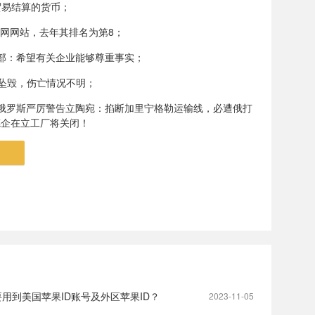
贸易结算的货币；
互联网网站，去年其排名为第8；
部：希望有关企业能够尊重事实；
国坠毁，伤亡情况不明；
俄罗斯严厉警告立陶宛：掐断加里宁格勒运输线，必遭俄打
德企在立工厂将关闭！
用到美国苹果ID账号及外区苹果ID？
2023-11-05