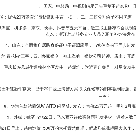
1、国家广电总局：电视剧结尾开头重复不超30秒，
林省：提供20万婚育消费贷鼓励生育，按一、二、三孩分别给予不同优惠，
谈淘宝、拼多多、京东、快手、抖音等五大平台，近三成主播存不合规现
点名；浙江养老服务专业人员入职奖补办法发布
4、山东：全面推广居民身份证电子证照应用，与实体身份证同步制
招含"青花椒"三字，四川多家餐企，被上海的一餐饮公司起诉。店主：开庭
3日，重庆长寿凤城街道翰林小区发生一起爆炸，附近商户称是一对男女发
露因涉嫌敲诈勒索，已于22日被上海警方采取取保候审的刑事强制措施。
母亲；
8、华为首款鸿蒙SUV"AITO 问界M5"发布：售价25万元起，明年2
9、外媒：截至当地22日，马来西亚连续强降雨引发洪灾，遇难人数
当地21日早上，越南造价1500万的大桥轰然倒塌，断成几截溅起巨大水