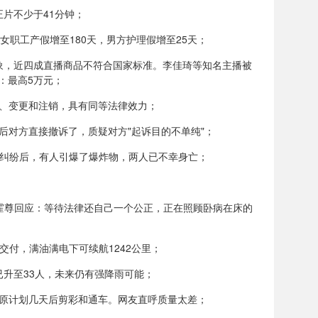
正片不少于41分钟；
女职工产假增至180天，男方护理假增至25天；
象，近四成直播商品不符合国家标准。李佳琦等知名主播被
：最高5万元；
发、变更和注销，具有同等法律效力；
后对方直接撤诉了，质疑对方"起诉目的不单纯"；
生纠纷后，有人引爆了爆炸物，两人已不幸身亡；
霍尊回应：等待法律还自己一个公正，正在照顾卧病在床的
月底交付，满油满电下可续航1242公里；
已升至33人，未来仍有强降雨可能；
花，原计划几天后剪彩和通车。网友直呼质量太差；