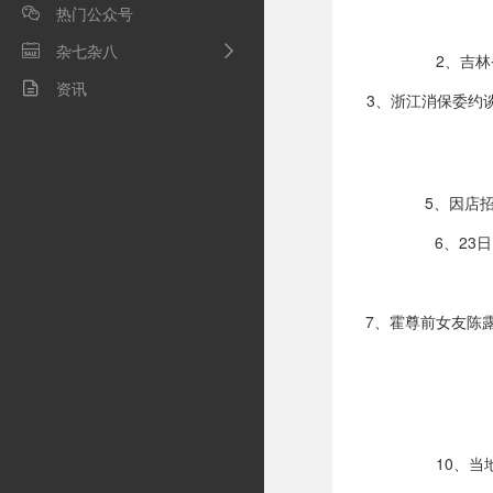
热门公众号

杂七杂八

2、吉
资讯

3、浙江消保委约
5、因店
6、2
7、霍尊前女友陈
10、