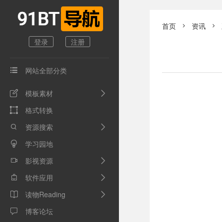
首页
资讯


登录
注册
网站全部分类

模板素材

格式转换

资源搜索

学习园地

影视资源

软件应用

读物Reading

博客论坛
