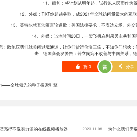
11、缅甸：将计划从明年起，试行以人民币作为
12、外媒：TikTok超越谷歌，成2021年全球访问量最大的
13、英特尔就其涉疆言论道歉：美国法律要求，不表达立场。外交
14、外媒：当地时间23日，一架飞机在刚果民主共和
陶宛：敢施压我们就关闭过境通道，让你们货运价涨三倍，不知你们想啥；
击；德国商会发警告：若立陶宛不改善与中国关系，
赞
0
赏
分享
󰄼
󰄯
.com——全球领先的种子搜索引擎
r , 一个漂亮得不像实力派的在线视频播放器
为什么我们需要
2023-11-08