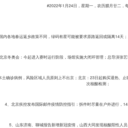
#2022年1月24日，星期一，农历腊月廿二，
：国内各地春运返乡政策不同，绿码有星可能被要求原路返回或隔离14天
、北京冬奥会：今起进入赛时运行阶段，场馆实施大闭环管理；总导演张
例本土确诊病例，风险区域人员原则上不出京；北京：23日起购买退热、止
次核酸检测；
4、北京疾控发布国际邮件疫情防控指引：拆件时尽量在户外进行，1
5、山东济南、聊城报告新增新冠疫情，山西大同发现核酸阳性人员