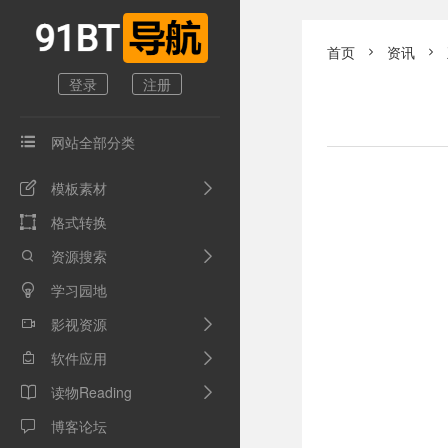
首页
资讯


登录
注册
网站全部分类

模板素材

格式转换

资源搜索

学习园地

影视资源

软件应用

读物Reading

博客论坛
