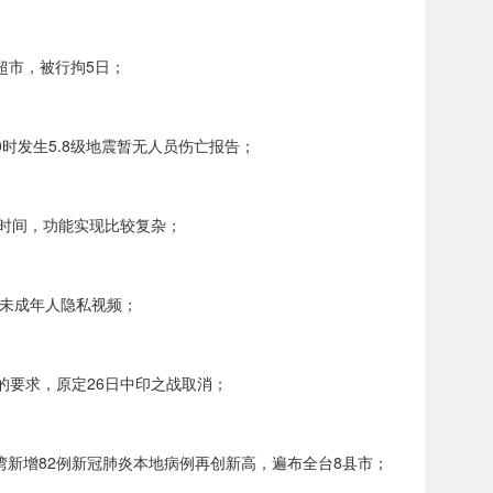
超市，被行拘5日；
0时发生5.8级地震暂无人员伤亡报告；
段时间，功能实现比较复杂；
送未成年人隐私视频；
的要求，原定26日中印之战取消；
台湾新增82例新冠肺炎本地病例再创新高，遍布全台8县市；