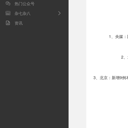
热门公众号

杂七杂八

资讯

1、央媒
2
3、北京：新增9