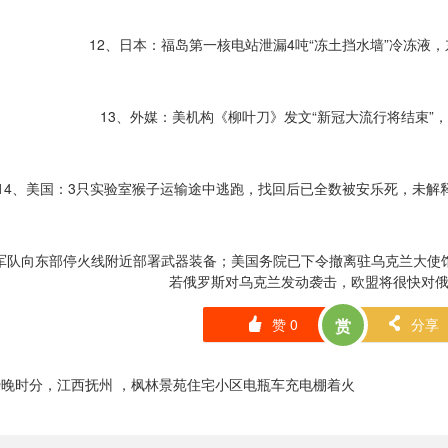
12、日本：福岛第一核电站泄漏4吨“冻土挡水墙”冷冻液
13、外媒：美机构《柳叶刀》发文“新冠大流行将结束”
14、美国：3只实验室猴子运输途中逃跑，找回后已全数被安乐死，未解
兰军队向东部停火线附近部署武器装备；美国务院已下令撤离驻乌克兰大使馆
若俄罗斯对乌克兰发动袭击，欧盟将很快对
赞
0
赏
分享
󰄼
󰄯
日傍晚时分，江西抚州 ，枫林景苑住宅小区电瓶车充电棚着火