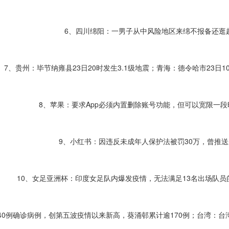
6、四川绵阳：一男子从中风险地区来绵不报备还逛
7、贵州：毕节纳雍县23日20时发生3.1级地震；青海：德令哈市23日1
8、苹果：要求App必须内置删除账号功能，但可以宽限一
9、小红书：因违反未成年人保护法被罚30万，曾推
10、女足亚洲杯：印度女足队内爆发疫情，无法满足13名出场队员
140例确诊病例，创第五波疫情以来新高，葵涌邨累计逾170例；台湾：