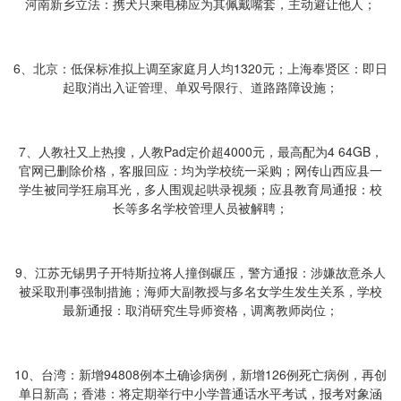
河南新乡立法：携犬只乘电梯应为其佩戴嘴套，主动避让他人；
6、北京：低保标准拟上调至家庭月人均1320元；上海奉贤区：即日
起取消出入证管理、单双号限行、道路路障设施；
7、人教社又上热搜，人教Pad定价超4000元，最高配为4 64GB，
官网已删除价格，客服回应：均为学校统一采购；网传山西应县一
学生被同学狂扇耳光，多人围观起哄录视频；应县教育局通报：校
长等多名学校管理人员被解聘；
9、江苏无锡男子开特斯拉将人撞倒碾压，警方通报：涉嫌故意杀人
被采取刑事强制措施；海师大副教授与多名女学生发生关系，学校
最新通报：取消研究生导师资格，调离教师岗位；
10、台湾：新增94808例本土确诊病例，新增126例死亡病例，再创
单日新高；香港：将定期举行中小学普通话水平考试，报考对象涵