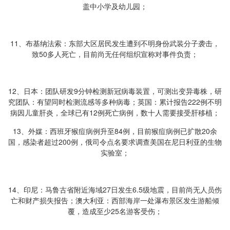
盖中小学及幼儿园；
11、布基纳法索：东部大区居民发生遭到不明身份武装分子袭击，
致50多人死亡，目前尚无任何组织宣称对事件负责；
12、日本：团队研发9分钟检测新冠病毒装置，可测出变异毒株，研
究团队：有望同时检测流感等多种病毒；英国：累计报告222例不明
病因儿童肝炎，全球已有12例死亡病例，数十人需要接受肝移植；
13、外媒：西班牙猴痘病例升至84例，目前猴痘病例已扩散20余
国，感染者超过200例，俄司令点名要求调查美国在尼日利亚的生物
实验室；
14、印尼：马鲁古省附近海域27日发生6.5级地震，目前尚无人员伤
亡和财产损失报告；澳大利亚：西部海岸一处瀑布景区发生游船倾
覆，造成至少25名游客受伤；