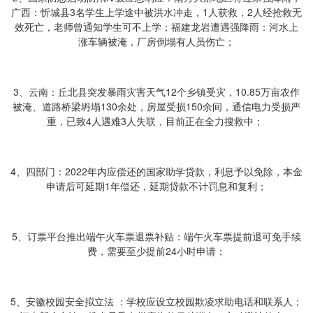
广西：忻城县3名学生上学途中被洪水冲走，1人获救，2人经抢救无
效死亡，老师曾通知学生可不上学；福建龙岩遭遇强降雨：河水上
涨车辆被淹，厂房倒塌有人员伤亡；
3、云南：丘北县突发暴雨灾害天气12个乡镇受灾，10.85万亩农作
被淹、道路桥梁坍塌130余处，房屋受损150余间，通信电力受损严
重，已致4人遇难3人失联，目前正在全力搜救中；
4、四部门：2022年内应偿还的国家助学贷款，利息予以免除，本金
申请后可延期1年偿还，延期贷款不计罚息和复利；
5、订票平台推出端午火车票退票补贴：端午火车票提前退可免手续
费，需要至少提前24小时申请；
5、安徽校园安全拟立法 ：学校应设立校园欺凌求助电话和联系人；