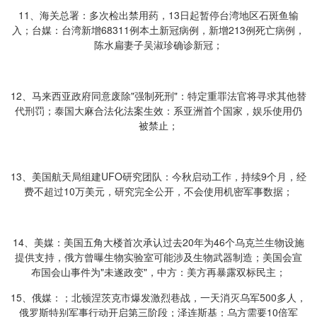
11、海关总署：多次检出禁用药，13日起暂停台湾地区石斑鱼输
入；台媒：台湾新增68311例本土新冠病例，新增213例死亡病例，
陈水扁妻子吴淑珍确诊新冠；
12、马来西亚政府同意废除"强制死刑"：特定重罪法官将寻求其他替
代刑罚；泰国大麻合法化法案生效：系亚洲首个国家，娱乐使用仍
被禁止；
13、美国航天局组建UFO研究团队：今秋启动工作，持续9个月，经
费不超过10万美元，研究完全公开，不会使用机密军事数据；
14、美媒：美国五角大楼首次承认过去20年为46个乌克兰生物设施
提供支持，俄方曾曝生物实验室可能涉及生物武器制造；美国会宣
布国会山事件为"未遂政变"，中方：美方再暴露双标民主；
15、俄媒：；北顿涅茨克市爆发激烈巷战，一天消灭乌军500多人，
俄罗斯特别军事行动开启第三阶段；泽连斯基：乌方需要10倍军