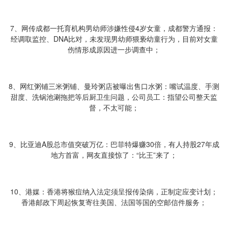
7、网传成都一托育机构男幼师涉嫌性侵4岁女童，成都警方通报：
经调取监控、DNA比对，未发现男幼师猥亵幼童行为，目前对女童
伤情形成原因进一步调查中；
8、网红粥铺三米粥铺、曼玲粥店被曝出售口水粥：嘴试温度、手测
甜度、洗锅池涮拖把等后厨卫生问题，公司员工：指望公司整天监
督，不太可能；
9、比亚迪A股总市值突破万亿：巴菲特爆赚30倍，有人持股27年成
地方首富，网友直接惊了：“比王”来了；
10、港媒：香港将猴痘纳入法定须呈报传染病，正制定应变计划；
香港邮政下周起恢复寄往美国、法国等国的空邮信件服务；