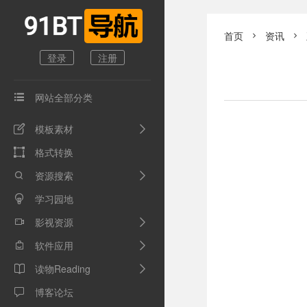
首页
资讯


登录
注册
网站全部分类

模板素材

格式转换

资源搜索

学习园地

影视资源

软件应用

读物Reading

博客论坛
