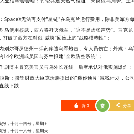
导人亚信峰会会晤：讨论共建天然气枢纽，未谈俄乌局势。土
实：SpaceX无法再支付"星链"在乌克兰运行费用，除非美军
俄对乌使用核武，西方将歼灭俄军，"这不是虚张声势"。马克
，打破了西方在对俄"威胁"回应上的"战略模糊性"；
境内别尔哥罗德州一弹药库遭乌军炮击，有人员伤亡；外媒：
约14个欧洲成员国与芬兰拟建"全欧防空系统"；
恶作剧博主冒充美官员与乌外长连线，后者承认对俄实施爆炸；
特拉斯：撤销财政大臣克沃滕提出的"迷你预算"减税计划，公司
镑直线下跌
赞
0
赏
分享
󰄼
󰄯
秒简报，十月十四号，星期五
秒简报，十月十六号，星期天