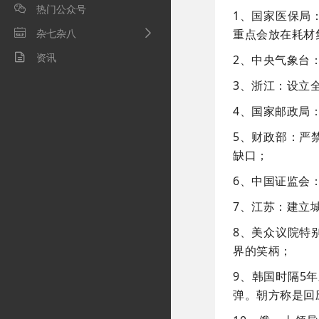
热门公众号

1、国家医保局
杂七杂八
重点会放在耗材

资讯

2、中央气象台
3、浙江：设立
4、国家邮政局
5、财政部：严
缺口；
6、中国证监会
7、江苏：建立
8、美众议院特
界的笑柄；
9、韩国时隔5年
弹。朝方称是回