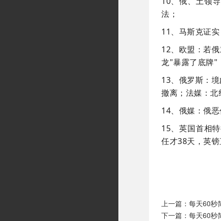
10、俄、土领
法；
11、马斯克证
12、欧盟：若
龙"暴露了底牌"
13、俄罗斯：
撤离；法媒：北
14、俄媒：俄
15、英国首相
任才38天，英
上一篇：
每天60
下一篇：
每天60