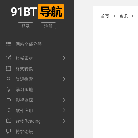
首页
资讯


登录
注册
网站全部分类

模板素材

格式转换

资源搜索

学习园地

影视资源

软件应用

读物Reading

博客论坛
