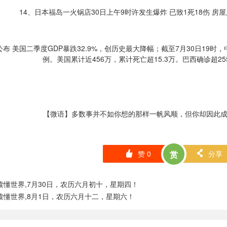
14、日本福岛一火锅店30日上午9时许发生爆炸 已致1死18伤 
公布 美国二季度GDP暴跌32.9%，创历史最大降幅；截至7月30日19时，
例。美国累计近456万，累计死亡超15.3万。巴西确诊超25
【微语】多数事并不如你想的那样一帆风顺，但你却因此
赞
0
赏
分享
󰄼
󰄯
读懂世界,7月30日，农历六月初十，星期四！
读懂世界,8月1日，农历六月十二，星期六！