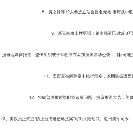
8、黄之锋等12人参选立法会提名无效 港府及中
9、新毒株攻击性更强！越南岘港已封城 8
0、据当地媒体报道，恐怖组织或于宰牲节在孟加拉国发动恐袭，目标可能
11、巴西宣布解除空中旅行禁令，以期重振遭受
12、特朗普发推质疑邮寄选票问题，提议推迟大选，美
13、美议员正式提“防止台湾遭侵略法案”可对大陆动武。驻日美军司令