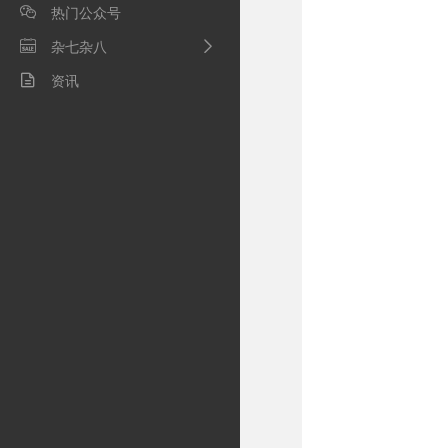
热门公众号

杂七杂八

资讯
