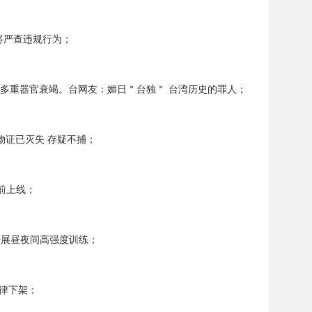
将严查违规行为；
及多重器官衰竭。台网友：媚日＂台独＂ 台湾历史的罪人；
物证已灭失 存疑不捕；
前上线；
开展昼夜间高强度训练；
律下架；