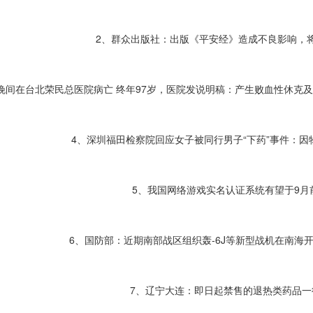
2、群众出版社：出版《平安经》造成不良影响，
日晚间在台北荣民总医院病亡 终年97岁，医院发说明稿：产生败血性休克
4、深圳福田检察院回应女子被同行男子“下药”事件：因
5、我国网络游戏实名认证系统有望于9月
6、国防部：近期南部战区组织轰-6J等新型战机在南海
7、辽宁大连：即日起禁售的退热类药品一