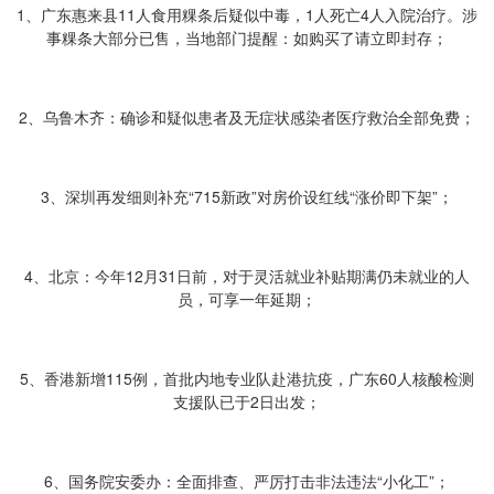
1、广东惠来县11人食用粿条后疑似中毒，1人死亡4人入院治疗。涉
事粿条大部分已售，当地部门提醒：如购买了请立即封存；
2、乌鲁木齐：确诊和疑似患者及无症状感染者医疗救治全部免费；
3、深圳再发细则补充“715新政”对房价设红线“涨价即下架”；
4、北京：今年12月31日前，对于灵活就业补贴期满仍未就业的人
员，可享一年延期；
5、香港新增115例，首批内地专业队赴港抗疫，广东60人核酸检测
支援队已于2日出发；
6、国务院安委办：全面排查、严厉打击非法违法“小化工”；