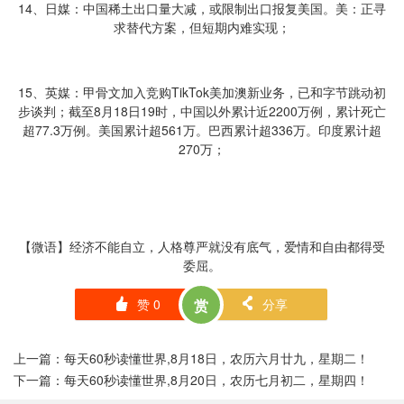
14、日媒：中国稀土出口量大减，或限制出口报复美国。美：正寻
求替代方案，但短期内难实现；
15、英媒：甲骨文加入竞购TikTok美加澳新业务，已和字节跳动初
步谈判；截至8月18日19时，中国以外累计近2200万例，累计死亡
超77.3万例。美国累计超561万。巴西累计超336万。印度累计超
270万；
【微语】经济不能自立，人格尊严就没有底气，爱情和自由都得受
委屈。
赞
0
赏
分享
󰄼
󰄯
上一篇：
每天60秒读懂世界,8月18日，农历六月廿九，星期二！
下一篇：
每天60秒读懂世界,8月20日，农历七月初二，星期四！