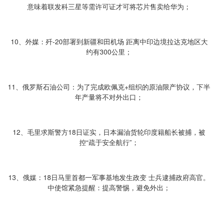
意味着联发科三星等需许可证才可将芯片售卖给华为；
10、外媒：歼-20部署到新疆和田机场 距离中印边境拉达克地区大
约有300公里；
11、俄罗斯石油公司：为了完成欧佩克+组织的原油限产协议，下半
年产量将不对外出口；
12、毛里求斯警方18日证实，日本漏油货轮印度籍船长被捕，被
控“疏于安全航行”；
13、俄媒：18日马里首都一军事基地发生政变 士兵逮捕政府高官。
中使馆紧急提醒：提高警惕，避免外出；