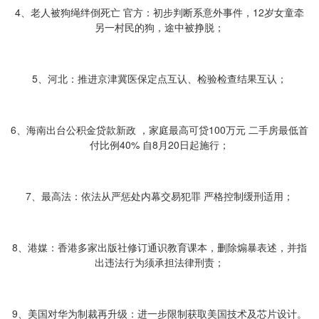
4、老人被狗绳绊倒死亡 官方：初步判断系意外事件，12岁女童牵
另一村民的狗，途中被挣脱；
5、河北：推进京津冀医保定点互认、检验检查结果互认；
6、海南出台公积金贷款新政 ，家庭最高可贷100万元 二手房最低首
付比例40% 自8月20日起施行；
7、最高法：依法从严惩处内幕交易犯罪 严格控制缓刑适用；
8、港媒：香港多家出版社修订通识教育课本，删除煽暴表述，并指
出违法行为须承担法律刑责；
9、美国对华为制裁再升级：进一步限制获取美国技术及芯片设计。