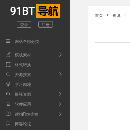
首页
资讯


登录
注册
网站全部分类

模板素材

格式转换

资源搜索

学习园地

影视资源

软件应用

读物Reading

博客论坛
