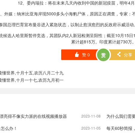
12、委内瑞拉：将在未来几天内收到中国的新冠疫苗，明年4
3、外媒：纳米比亚海岸现5000多头小海豹尸体，原因正在调查，专家
5日泰国总理巴育宣布曼谷进入紧急状态，以制止愈演愈烈的反政府示威活
统候选人哈里斯暂停竞选，其团队内2人新冠检测呈阳性；截至10月15日19
累计超815万。印度累计超730万
赞
0
赏
分享
󰄼
󰄯
读懂世界,十月十五,农历八月二十九
读懂世界,十月一十七,农历九月初一
r , 一个漂亮得不像实力派的在线视频播放器
为什么我们需要
2023-11-08
了怎么办！
每天60秒简报
2023-11-05