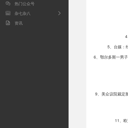
热门公众号

杂七杂八

资讯

5、台媒：
6、鄂尔多斯一男
9、美众议院裁定
11、