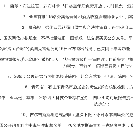
1、西藏：布达拉宫、罗布林卡15日起至年底免费开放，同时机票、酒
2、全国首批115名外卖运营师和酒店收益管理师获认证，
3、最高检：强化认罪认罚自愿性和合法性审查，严防被迫认
4、国家网信办拟规定：不得批量注册、囤积或非法交易买卖公众账号。
经营“淘宝台湾”的英国克雷达公司15日宣布退出台湾，已关闭下单等功
子微博举报纪委玩忽职守被拘15天，状告警方政府一审胜诉，目前警方已
为靓号。投诉至工信部被答复：自行
7、港媒：台民进党当局拒绝接受陈同佳赴台入境签证申请。陈同佳
8、青海省：有山东青岛市旅居史的考生须2次核酸检测，
脸书、亚马逊、苹果、谷歌四大科技企业存在垄断，四巨头均对该报告提
被拆分；
10、吉尔吉斯斯坦总统辞职：坚决不做下令射杀本国民众的
欧盟公开纳瓦利内中毒事件制裁名单，含6名俄罗斯高官和一家研究机构，