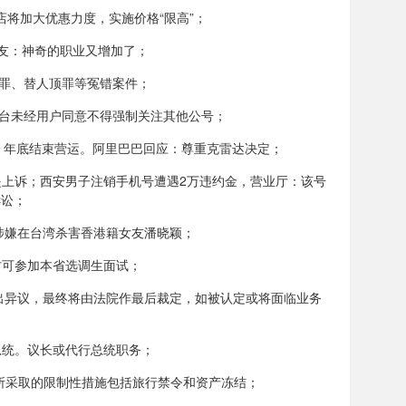
店将加大优惠力度，实施价格“限高”；
网友：神奇的职业又增加了；
罪、替人顶罪等冤错案件；
平台未经用户同意不得强制关注其他公号；
能，年底结束营运。阿里巴巴回应：尊重克雷达决定；
提上诉；西安男子注销手机号遭遇2万违约金，营业厅：该号
诉讼；
涉嫌在台湾杀害香港籍女友潘晓颖；
方可参加本省选调生面试；
出异议，最终将由法院作最后裁定，如被认定或将面临业务
总统。议长或代行总统职务；
所采取的限制性措施包括旅行禁令和资产冻结；