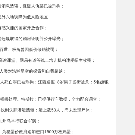
发消息造谣，嫌疑人仇某已被刑拘；
另外六地调降为低风险地区；
有感兴趣的国家开放合作；
销违规取得的购房证明并公开曝光；
百世、极兔曾因低价倾销被罚；
高途课堂、网易有道等线上培训机构违规招生收费；
引人类对浩瀚星空的探索和自我超越；
人死亡罪已被刑拘；江西通报18岁男子当街被杀：5名嫌犯
不积极处理。特斯拉：已提供行车数据，全力配合调查；
称找到失踪潜艇残骸：艇上载53人，尚未发现尸体；
在九州岛举行联合军演；
为稳蛋价政府追加进口1500万枚鸡蛋；