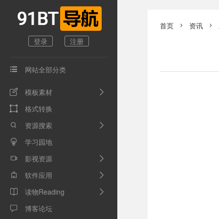
首页
资讯


登录
注册
网站全部分类

模板素材

格式转换

资源搜索

学习园地

影视资源

软件应用

读物Reading

博客论坛
