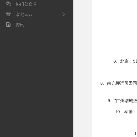
热门公众号

杂七杂八

资讯

6、北京：
8、南充押运员因
9、"广州增城
10、泰国