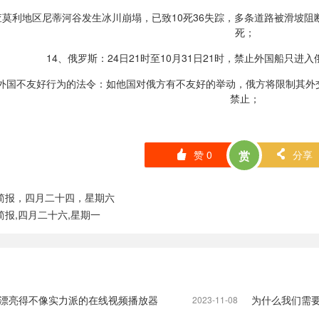
度查莫利地区尼蒂河谷发生冰川崩塌，已致10死36失踪，多条道路被滑坡
死；
14、俄罗斯：24日21时至10月31日21时，禁止外国船只
制外国不友好行为的法令：如他国对俄方有不友好的举动，俄方将限制其外
禁止；
赞
0
赏
分享
󰄼
󰄯
秒简报，四月二十四，星期六
简报,四月二十六,星期一
r , 一个漂亮得不像实力派的在线视频播放器
为什么我们需要
2023-11-08