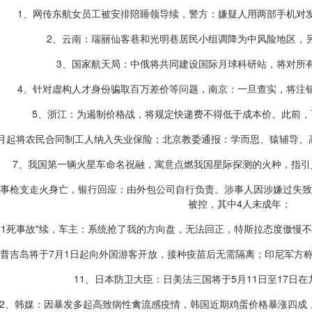
1、网传东航女员工被安排陪睡领导续，警方：嫌疑人用两部手机对
2、云南：瑞丽仙客巷和光明巷居民小组调降为中风险地区，
3、国家航天局：中俄将共同建设国际月球科研站，将对所
4、针对虚构人才身份骗取百万差价等问题，南京：一旦查实，将注
5、浙江：为遏制价格战，将规定快递费不得低于成本价。此前，
5月起将农民合同制工人纳入失业保险；北京教委通报：学而思、猿辅导、
7、我国第一辆火星车命名祝融，寓意点燃我国星际探测的火种，指
同事枪支走火身亡，银行回应：由外包公司自行负责。涉事人因涉嫌过失致
被控，其中4人未成年；
致1死事故"续，车主：系统抢了我的方向盘，无法回正，特斯拉态度傲慢
：普吉岛将于7月1日起向外国游客开放，接种疫苗后无需隔离；印尼军方
11、日本防卫大臣：日美法三国将于5月11日至17日
12、韩媒：因暴发多起高致病性禽流感疫情，韩国近期鸡蛋价格暴涨四成，