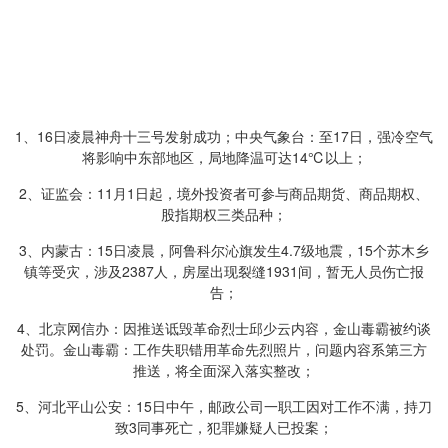
1、16日凌晨神舟十三号发射成功；中央气象台：至17日，强冷空气
将影响中东部地区，局地降温可达14℃以上；
2、证监会：11月1日起，境外投资者可参与商品期货、商品期权、
股指期权三类品种；
3、内蒙古：15日凌晨，阿鲁科尔沁旗发生4.7级地震，15个苏木乡
镇等受灾，涉及2387人，房屋出现裂缝1931间，暂无人员伤亡报
告；
4、北京网信办：因推送诋毁革命烈士邱少云内容，金山毒霸被约谈
处罚。金山毒霸：工作失职错用革命先烈照片，问题内容系第三方
推送，将全面深入落实整改；
5、河北平山公安：15日中午，邮政公司一职工因对工作不满，持刀
致3同事死亡，犯罪嫌疑人已投案；