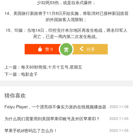
少32死53伤，或是自杀式爆炸；
14、美国旅行新政将于11月8日开始实施，将取消对已接种新冠疫苗
的外国旅客入境限制；
15、印媒：当地14日，印控克什米尔地区再发生枪战，两名印军人
死亡，已是一周内第二次发生枪战。
赞
0
赏
分享
󰄼
󰄯
上一篇：
每天60秒简报,十月十五号,星期五
下一篇：
电影盒子
猜你喜欢
Feiyu Player , 一个漂亮得不像实力派的在线视频播放器
2023-11-08
为什么我们需要用到美国苹果ID账号及外区苹果ID？
2023-11-05
苹果手机id密码忘了怎么办！
2023-11-05