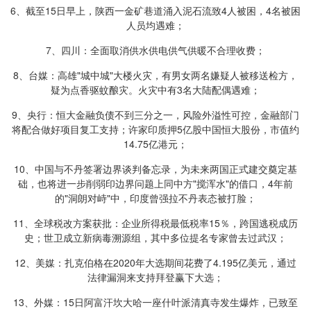
6、截至15日早上，陕西一金矿巷道涌入泥石流致4人被困，4名被困
人员均遇难；
7、四川：全面取消供水供电供气供暖不合理收费；
8、台媒：高雄"城中城"大楼火灾，有男女两名嫌疑人被移送检方，
疑为点香驱蚊酿灾。火灾中有3名大陆配偶遇难；
9、央行：恒大金融负债不到三分之一，风险外溢性可控，金融部门
将配合做好项目复工支持；许家印质押5亿股中国恒大股份，市值约
14.75亿港元；
10、中国与不丹签署边界谈判备忘录，为未来两国正式建交奠定基
础，也将进一步削弱印边界问题上同中方"搅浑水"的借口，4年前
的"洞朗对峙"中，印度曾强拉不丹表态被打脸；
11、全球税改方案获批：企业所得税最低税率15％，跨国逃税成历
史；世卫成立新病毒溯源组，其中多位提名专家曾去过武汉；
12、美媒：扎克伯格在2020年大选期间花费了4.195亿美元，通过
法律漏洞来支持拜登赢下大选；
13、外媒：15日阿富汗坎大哈一座什叶派清真寺发生爆炸，已致至