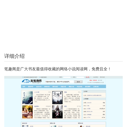
详细介绍
笔趣阁是广大书友最值得收藏的网络小说阅读网，免费且全！