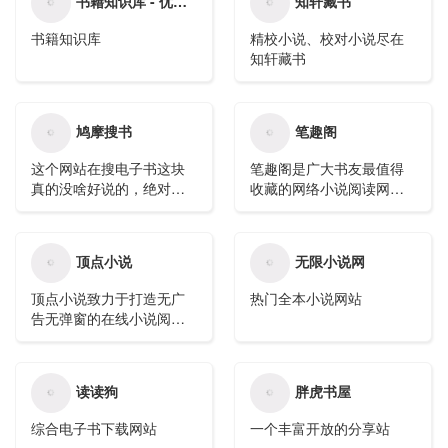
书籍知识库 - 优质mobi,azw3,TXT,PDF,epub格式电子书分享站
知轩藏书
书籍知识库
精校小说、校对小说尽在
知轩藏书
鸠摩搜书
笔趣阁
这个网站在搜电子书这块
笔趣阁是广大书友最值得
真的没啥好说的，绝对是
收藏的网络小说阅读网，
行业第一。只要不是太偏
免费且全！
僻的书，只要有电子版本
的书，大部分都能从这里
顶点小说
无限小说网
搜索到。让一些渴望学习
的人，能够找到各类电子
顶点小说致力于打造无广
热门全本小说网站
书学习参考。并且支持搜
告无弹窗的在线小说阅读
索各种格式，TXT PDF
网站，提供小说在线阅
MOBI 等多种格式，体验
读，小说TXT下载，网站
了你就会喜欢上他。
没有弹窗广告页面简洁。
读读狗
胖虎书屋
综合电子书下载网站
一个丰富开放的分享站