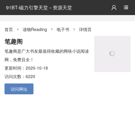
91BT-磁力引擎天堂－资源天堂


首页
读物Reading
电子书
详情页



笔趣阁
笔趣阁是广大书友最值得收藏的网络小说阅读
网，免费且全！
更新时间：2020-10-18
访问次数：6220
访问网址