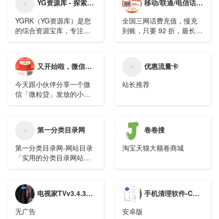
YG资源库 - 探索软件、网站和影视资源的无限可能性 – YGRK的资源世界
移动/联通/电信话费慢充
YGRK（YG资源库）是您
全国三网话费充值，慢充
的综合资源宝库，专注于
到账，只要 92 折，最长
为用户提供广泛的软件、
72 小时，一般 24 小时到
网站和影视资源。我们精
账，携号转网/虚拟运营商
心整理和收集了来自世界
号码无法充值。
又开始啦，微信的羊毛，赶紧薅！
优惠流量卡
各地的最新应用程序、实
用工具、令人惊叹的网站
今天跟小伙伴分享一个微
站长推荐
以及丰富多彩的影视内
信「微粒贷」发放的小福
容。不管您是寻找最新的
利，参与活动即可领取20
软件，还是想要探索令人
元现金红包。活动开放时
惊叹的网站和电影，YGRK
间有限，需要的小伙伴们
将是您的首选资源站点。
第一分类目录网
卷卷搜
赶紧冲吧。○领取20元红包
○保存下方图片扫码进入官
第一分类目录网-网站目录
淘宝天猫大额卷商城
方小程序，根据提示查询
「实用的分类目录网站大
额度即可领取，此活动是
全」
由腾讯牵头发起设立的微
众银行提供服务，所以不
用担心安全问题。按照...
电视家TVv3.4.30去除广告解锁全频道版
手机清理软件-CCleaner v5.1.1 专业版
无广告
安卓版