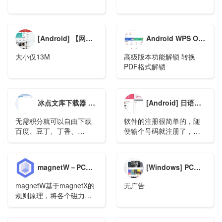
[Android] 【网易云音乐】去广告极致精简版
Android WPS Office v12.8 直装高级版（国际版）
大小仅13M
高级版本功能解锁 转换
PDF格式解锁
冰点文库下载器 v3.2.14(0903) 去广告绿色版本
[Android] 日语U学院_5.4.4
无需积分就可以自由下载
软件的注册很简单的，随
百度、豆丁、丁香、
便输个号码就注册了，啥
MBALib、Book118等文库
都不用验证...
文档
magnetW－PC版BT磁力链接聚合搜索
​[Windows] PC酷我音乐v9.1.1.2纯净版
magnetW基于magnetX的
无广告
规则原理，将各个磁力站
的搜索结果统一整合