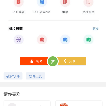
赞
0
赏
分享
󰄼
󰄯
破解软件
软件工具
猜你喜欢