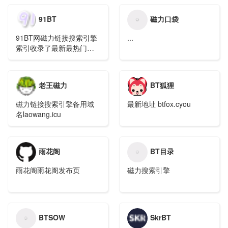
91BT
磁力口袋
91BT网磁力链接搜索引擎
...
索引收录了最新最热门的
BT种子磁力链接，专业提
供种子搜索、BT搜索、磁
力搜索功能，上亿级的数
老王磁力
BT狐狸
据量是您下载电影、音
乐、游戏、小说、电子
磁力链接搜索引擎备用域
最新地址 btfox.cyou
书、动漫等BT种子磁力链
名laowang.icu
接的最佳种子搜索神器。
雨花阁
BT目录
雨花阁雨花阁发布页
磁力搜索引擎
BTSOW
SkrBT