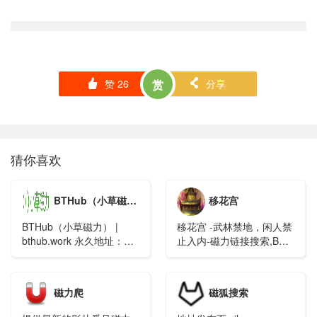
赞
26
赏
分享
󰄼
󰄯
猜你喜欢
BTHub（小草磁力）
移花宫
BTHub（小草磁力） |
移花宫 -武林禁地，闲人禁
bthub.work 永久地址：
止入内-磁力链接搜索,BT
clxc.xyz ，fycl.vip，
种子搜索,磁力搜索引擎
xccl.pw，bthub.work
磁力爬
磁狐搜索