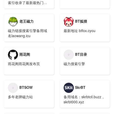
索引收录了最新最热门的
BT种子磁力链接，专业提
供种子搜索、BT搜索、磁
力搜索功能，上亿级的数
老王磁力
BT狐狸
据量是您下载电影、音
乐、游戏、小说、电子
磁力链接搜索引擎备用域
最新地址 btfox.cyou
书、动漫等BT种子磁力链
名laowang.icu
接的最佳种子搜索神器。
雨花阁
BT目录
雨花阁雨花阁发布页
磁力搜索引擎
BTSOW
SkrBT
多年老牌磁力站
备用域名：skrbtcil.buzz，
skrbt000.xyz