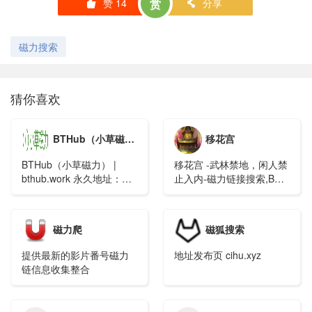
赞
14
赏
分享
󰄼
󰄯
磁力搜索
猜你喜欢
BTHub（小草磁力）
移花宫
BTHub（小草磁力） |
移花宫 -武林禁地，闲人禁
bthub.work 永久地址：
止入内-磁力链接搜索,BT
clxc.xyz ，fycl.vip，
种子搜索,磁力搜索引擎
xccl.pw，bthub.work
磁力爬
磁狐搜索
提供最新的影片番号磁力
地址发布页 cihu.xyz
链信息收集整合